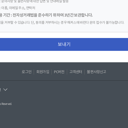
 : 문의사항 및 불편사항에 대한 답변 및 안내메일 발송
: 이름, 이메일 주소, 연락처
이용 기간 : 전자상거래법을 준수하기 위하여 3년간 보관합니다.
집을 거부할 수 있습니다. 단, 동의를 거부하시는 경우 해커스에 바란다 문의 접수가 불가능합니다.
보내기
로그인
회원가입
PC버전
고객센터
불편사항신고
보
 Reserved.
 120-87-09984
 | 이메일: ccahelp@hackers.com
23(서초동 1316-15) 현대성우빌딩 203호ㅣ 원격평생교육시설신고(제 원-140호)